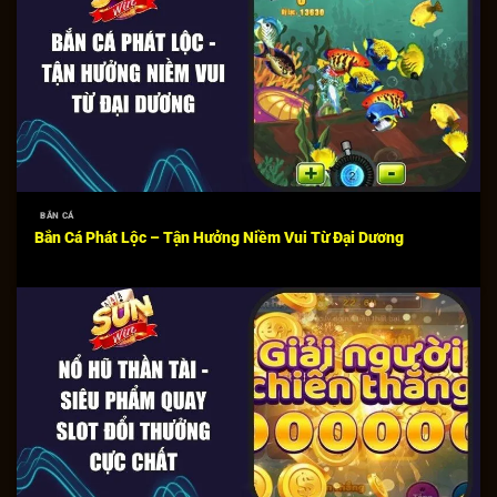
BẮN CÁ
Bắn Cá Phát Lộc – Tận Hưởng Niềm Vui Từ Đại Dương