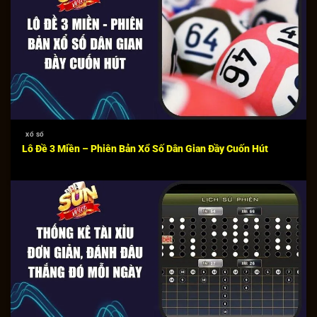
XỔ SỐ
Lô Đề 3 Miền – Phiên Bản Xổ Số Dân Gian Đầy Cuốn Hút