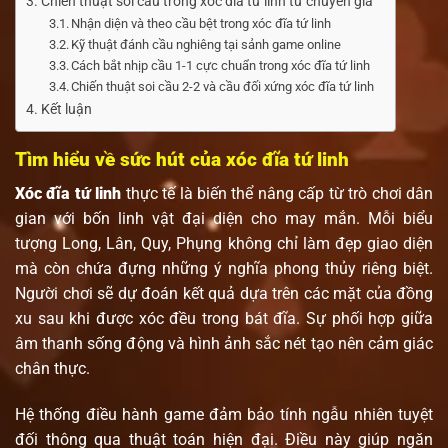
Chiến thuật soi cầu trong xóc đĩa tứ linh từ chuyên gia
Nhận diện và theo cầu bệt trong xóc đĩa tứ linh
Kỹ thuật đánh cầu nghiêng tại sảnh game online
Cách bắt nhịp cầu 1-1 cực chuẩn trong xóc đĩa tứ linh
Chiến thuật soi cầu 2-2 và cầu đối xứng xóc đĩa tứ linh
Kết luận
Tìm hiểu về sức hút của xóc đĩa tứ linh
Xóc đĩa tứ linh
thực tế là biến thể nâng cấp từ trò chơi dân
gian với bốn linh vật đại diện cho may mắn. Mỗi biểu
tượng Long, Lân, Quy, Phụng không chỉ làm đẹp giao diện
mà còn chứa đựng những ý nghĩa phong thủy riêng biệt.
Người chơi sẽ dự đoán kết quả dựa trên các mặt của đồng
xu sau khi được xóc đều trong bát đĩa. Sự phối hợp giữa
âm thanh sống động và hình ảnh sắc nét tạo nên cảm giác
chân thực.
Hệ thống điều hành game đảm bảo tính ngẫu nhiên tuyệt
đối thông qua thuật toán hiện đại. Điều này giúp ngăn