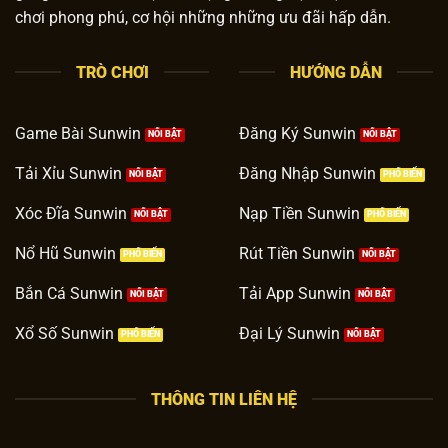
chơi phong phú, cơ hội những những ưu đãi hấp dẫn.
TRÒ CHƠI
HƯỚNG DẪN
Game Bài Sunwin
Đăng Ký Sunwin
Tải Xỉu Sunwin
Đăng Nhập Sunwin
Xóc Đĩa Sunwin
Nạp Tiền Sunwin
Nổ Hũ Sunwin
Rút Tiền Sunwin
Bắn Cá Sunwin
Tải App Sunwin
Xổ Số Sunwin
Đại Lý Sunwin
THÔNG TIN LIÊN HỆ