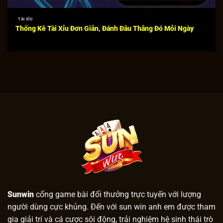
TÀI XỈU
Thống Kê Tài Xỉu Đơn Giản, Đánh Đâu Thắng Đó Mỗi Ngày
Sunwin
cổng game bài đổi thưởng trực tuyến với lượng
người dùng cực khủng. Đến với sun win anh em được tham
gia giải trí và cá cược sôi động, trải nghiệm hệ sinh thái trò