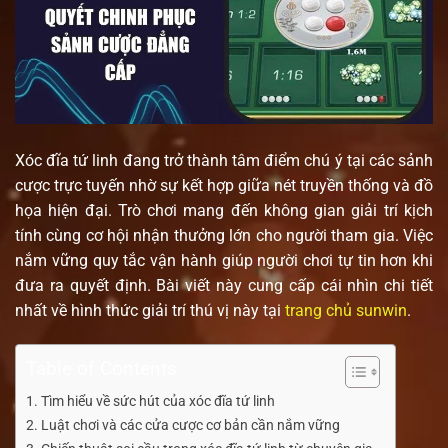
Xóc đĩa tứ linh đang trở thành tâm điểm chú ý tại các sảnh
cược trực tuyến nhờ sự kết hợp giữa nét truyền thống và đồ
họa hiện đại. Trò chơi mang đến không gian giải trí kịch
tính cùng cơ hội nhận thưởng lớn cho người tham gia. Việc
nắm vững quy tắc vận hành giúp người chơi tự tin hơn khi
đưa ra quyết định. Bài viết này cung cấp cái nhìn chi tiết
nhất về hình thức giải trí thú vị này tại
trang chủ sunwin
.
Table of Contents
Tìm hiểu về sức hút của xóc đĩa tứ linh
Luật chơi và các cửa cược cơ bản cần nắm vững