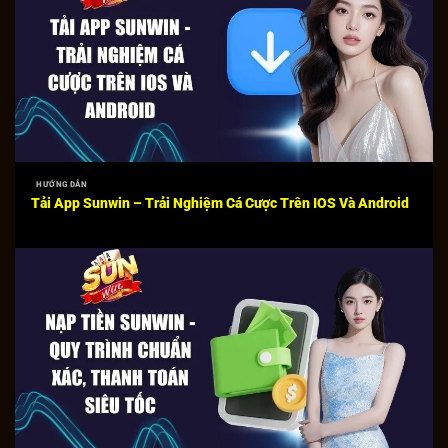
HƯỚNG DẪN
Tải App Sunwin – Trải Nghiệm Cá Cược Trên IOS Và Android