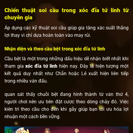
Chiến thuật soi cầu trong xóc đĩa tứ linh từ
chuyên gia
Áp dụng các kỹ thuật soi cầu giúp gia tăng xác suất thắng
lợi thay vì chỉ dựa hoàn toàn vào may rủi.
Nhận diện và theo cầu bệt trong xóc đĩa tứ linh
Cầu bệt là một trong những dấu hiệu dễ nhận biết nhất khi
tham gia
xóc đĩa tứ linh
hiện nay. Đây là hiện tượng một
kết quả duy nhất như Chẵn hoặc Lẻ xuất hiện liên tiếp
trong nhiều ván đấu.
quan sát thấy chuỗi bệt đang hình thành từ ván thứ 4,
người chơi nên ưu tiên đặt cược theo dòng chảy đó. Việc
kiên trì theo cầu cho đến khi gãy giúp bạn tối ưu hóa lợi
nhuận một cách bền vững.