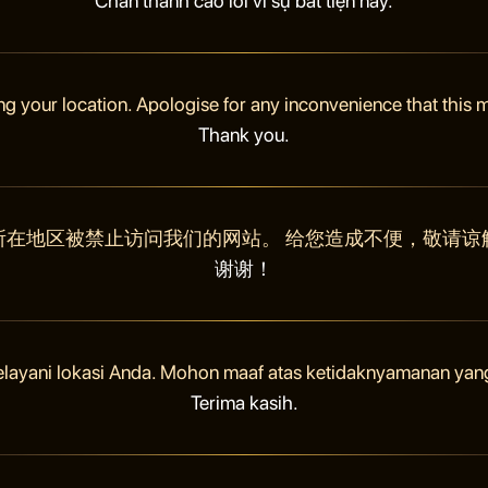
Chân thành cáo lỗi vì sự bất tiện này.
ng your location. Apologise for any inconvenience that this
Thank you.
所在地区被禁止访问我们的网站。 给您造成不便，敬请谅
谢谢！
elayani lokasi Anda. Mohon maaf atas ketidaknyamanan yan
Terima kasih.