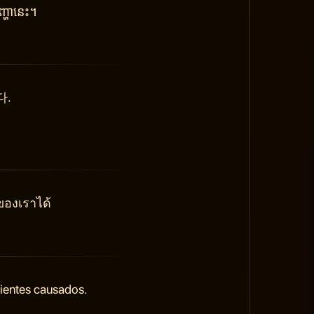
្ហានេះ។
다.
ของเราได้
nientes causados.