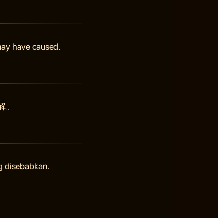
 may have caused.
解。
g disebabkan.