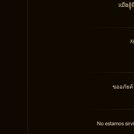
យើងខ្ញ
저
ขออภัยด้
No estamos sirvi