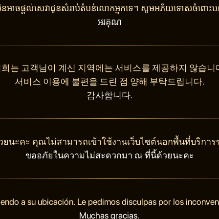
ុំមិនអាចផ្តល់សេវាជូនសំរាប់តំបន់លោកអ្នកទេ។ សូមអភ័យទោសចំពោះបញ
អរគុណ
희는 고객님이 계신 지역에는 서비스를 제공하지 않습니
서비스 이용에 불편을 드린 점 양해 부탁드립니다.
감사합니다.
วยนะคะ คุณไม่สามารถเข้าใช้งานเว็บไซต์นอกพื้นที่บริการ
ขออภัยในความไม่สะดวกมา ณ ที่นี้ด้วยนะคะ
endo a su ubicación. Le pedimos disculpas por los inconve
Muchas gracias.