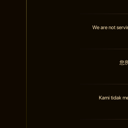
We are not servi
您
Kami tidak m