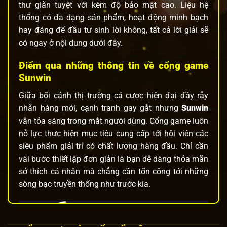
thư giãn tuyệt vời kèm độ bảo mật cao. Liệu hệ
thống có đa dạng sản phẩm, hoạt động minh bạch
hay đáng để đầu tư sinh lời không, tất cả lời giải sẽ
có ngay ở nội dung dưới đây.
Điểm qua những thông tin về cổng game
Sunwin
Giữa bối cảnh thị trường cá cược hiện đại đầy rẫy
nhãn hàng mới, cạnh tranh gay gắt nhưng
Sunwin
vẫn tỏa sáng trong mắt người dùng. Cổng game luôn
nỗ lực thực hiện mục tiêu cung cấp tới hội viên các
siêu phẩm giải trí có chất lượng hàng đầu. Chỉ cần
vài bước thiết lập đơn giản là bạn dễ dàng thỏa mãn
sở thích cá nhân mà chẳng cần tốn công tới những
sòng bạc truyền thống như trước kia.