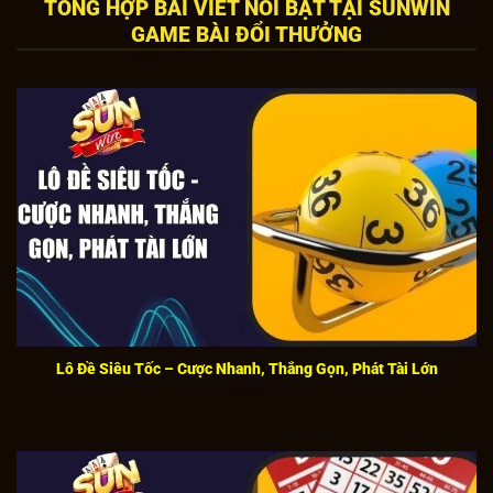
TỔNG HỢP BÀI VIẾT NỔI BẬT TẠI SUNWIN
GAME BÀI ĐỔI THƯỞNG
Sunwin là thương hiệu dẫn đầu xu hướng tìm kiếm hiện
nay
Mục tiêu thành lập của thương hiệu Sunwin
Sunwin
là nền tảng game đổi thưởng tiên phong vận
dụng kỹ thuật số hiện đại nhằm nâng cao giá trị thư
giãn tại Việt Nam. Thương hiệu tạo dấu ấn đậm nét
Lô Đề Siêu Tốc – Cược Nhanh, Thắng Gọn, Phát Tài Lớn
và nhận được sự quan tâm lớn từ cộng đồng cược
thủ khắp mọi miền. Nhờ danh mục trò chơi đa dạng,
liên tục làm mới, trang web này đã trở thành điểm
dừng chân lý tưởng cho người chơi từ nhiều khu vực
khác nhau.