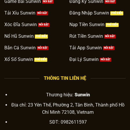
Game Bài Sunwin
Đăng Ký Sunwin
Fanpage
Tải Xỉu Sunwin
Đăng Nhập Sunwin
Xóc Đĩa Sunwin
Nạp Tiền Sunwin
Nổ Hũ Sunwin
Rút Tiền Sunwin
Bắn Cá Sunwin
Tải App Sunwin
Xổ Số Sunwin
Đại Lý Sunwin
Sunwin cam đoan luôn mang tới trải nghiệm hài lòng
THÔNG TIN LIÊN HỆ
tuyệt đối
Thương hiệu:
Sunwin
Phân tích những thế mạnh tạo nên sức hút
Địa chỉ: 23 Yên Thế, Phường 2, Tân Bình, Thành phố Hồ
Sunwin
Chí Minh 72108, Vietnam
Sunwin
chinh phục hàng triệu tín đồ đam mê cá
SĐT: 0982611597
cược trên mạng internet và được săn đón mỗi ngày.