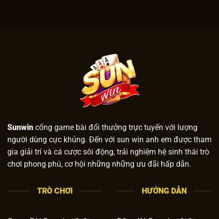
Dịch vụ hỗ
Đội ngũ nhân sự đông đảo, túc trực 24/7
6
trợ
để giải đáp và hỗ trợ hội viên kịp thời.
Thông tin liên lạc Sunwin 24/7 siêu nhanh chóng
Sunwin
cam đoan luôn mang tới cho các thành viên
những trải nghiệm tuyệt vời và chất lượng phục vụ
tốt nhất. Tự hào sở hữu đội ngũ nhân viên tư vấn
chuyên nghiệp với trình độ nghiệp vụ vững vàng sẵn
sàng phục vụ mọi lúc. Đây là ưu điểm nổi trội, đặc
biệt khi người chơi cần xử lý sự cố hoặc có thắc mắc
cần giải đáp, sẽ luôn nhận được phản hồi kịp thời.
Sunwin
cổng game bài đổi thưởng trực tuyến với lượng
người dùng cực khủng. Đến với sun win anh em được tham
Live chat
gia giải trí và cá cược sôi động, trải nghiệm hệ sinh thái trò
Hotline
chơi phong phú, cơ hội những những ưu đãi hấp dẫn.
Messenger
TRÒ CHƠI
HƯỚNG DẪN
Viber
Telegram