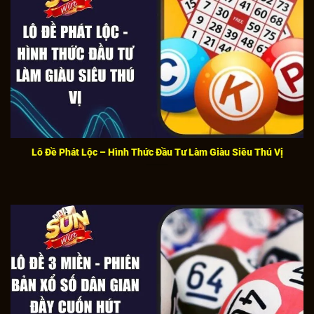
Sứ mệnh cốt lõi là thiết lập một cổng game trung
thực nhất trong mảng đổi thưởng tại thị trường nội
địa. Không gian hoàn hảo để các tay chơi tự tin bộc
lộ đam mê, thử vận đỏ, chinh phục thử thách mới và
giành quà tặng lớn. Sân chơi vận hành chính quy
nên mọi lượt cược đều đảm bảo rõ ràng, an toàn,
khách quan nhằm đem lại sự hài lòng tối đa cho
khách hàng.
Lô Đề Phát Lộc – Hình Thức Đầu Tư Làm Giàu Siêu Thú Vị
Sunwin liệu có thực sự đáng tin cậy?
Sự uy tín và mức độ tin cậy của
Sunwin
luôn được
khẳng định qua các khâu kiểm soát chất lượng gắt
gao. Sở hữu chứng nhận quyền lực từ tổ chức cá
cược quốc tế, thực hiện đúng cam kết về môi trường
giải trí an toàn nên bạn có thể an tâm tuyệt đối. Đơn
vị hoạt động công khai dưới sự bảo hộ của ba cơ
quan PAGCOR, Chính phủ Malta cùng Cagayan trong