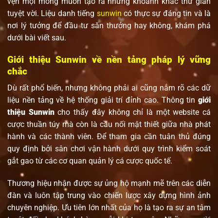
vẹn mọi mong muốn tạo ra những khoảnh khắc thư giãn
tuyệt vời. Liệu danh tiếng
sunwin
có thực sự đáng tin và là
nơi lý tưởng để đầu tư săn thưởng hay không, khám phá
dưới bài viết sau.
Giới thiệu Sunwin về nền tảng pháp lý vững
chắc
Dù rất phổ biến, nhưng không phải ai cũng nắm rõ các dữ
liệu nền tảng về hệ thống giải trí đỉnh cao. Thông tin
giới
thiệu Sunwin
cho thấy đây không chỉ là một website cá
cược thuần túy mà còn là cầu nối mật thiết giữa nhà phát
hành và các thành viên. Để tham gia cần tuân thủ đúng
quy định bởi sân chơi vận hành dưới quy trình kiểm soát
gắt gao từ các cơ quan quản lý cá cược quốc tế.
Thương hiệu nhận được sự ủng hộ mạnh mẽ trên các diễn
đàn và luôn tập trung vào chiến lược xây dựng hình ảnh
chuyên nghiệp. Ưu tiên lớn nhất của họ là tạo ra sự an tâm