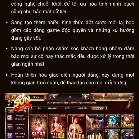
công nghệ chuỗi khối để tối ưu hóa tính minh bạch
cũng như bảo mật dữ liệu.
Sáng tạo thêm nhiều hình thức đặt cược mới lạ, bao
gồm các dòng game độc quyền và những xu hướng
đang gây sốt.
Nâng cấp bộ phận chăm sóc khách hàng nhằm đảm
bảo mọi sự cố hay thắc mắc đều được xử lý trong thời
gian ngắn nhất.
Hoàn thiện hóa giao diện người dùng, xây dựng một
không gian trực quan, dễ thao tác cho mọi đối tượng.