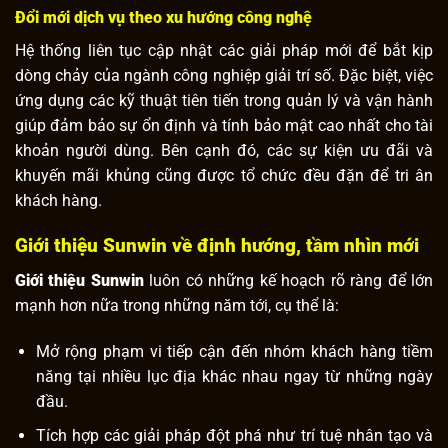
Đổi mới dịch vụ theo xu hướng công nghệ
Hệ thống liên tục cập nhật các giải pháp mới để bắt kịp
dòng chảy của ngành công nghiệp giải trí số. Đặc biệt, việc
ứng dụng các kỹ thuật tiên tiến trong quản lý và vận hành
giúp đảm bảo sự ổn định và tính bảo mật cao nhất cho tài
khoản người dùng. Bên cạnh đó, các sự kiện ưu đãi và
khuyến mãi khủng cũng được tổ chức đều đặn để tri ân
khách hàng.
Giới thiệu Sunwin về định hướng, tầm nhìn mới
Giới thiệu Sunwin
luôn có những kế hoạch rõ ràng để lớn
mạnh hơn nữa trong những năm tới, cụ thể là:
Mở rộng phạm vi tiếp cận đến nhóm khách hàng tiềm
năng tại nhiều lục địa khác nhau ngay từ những ngày
đầu.
Tích hợp các giải pháp đột phá như trí tuệ nhân tạo và