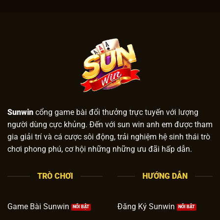
Sunwin
cổng game bài đổi thưởng trực tuyến với lượng
người dùng cực khủng. Đến với sun win anh em được tham
gia giải trí và cá cược sôi động, trải nghiệm hệ sinh thái trò
chơi phong phú, cơ hội những những ưu đãi hấp dẫn.
TRÒ CHƠI
HƯỚNG DẪN
Game Bài Sunwin
Đăng Ký Sunwin