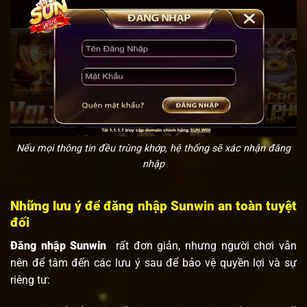
Nếu mọi thông tin đều trùng khớp, hệ thống sẽ xác nhận đăng
nhập
Những lưu ý để đăng nhập Sunwin an toàn tuyệt
đối
Đăng nhập Sunwin
rất đơn giản, nhưng người chơi vẫn
nên để tâm đến các lưu ý sau để bảo vệ quyền lợi và sự
riêng tư: