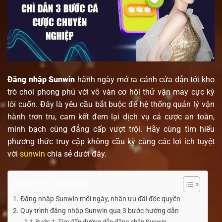
Đăng nhập Sunwin
hành ngày mở ra cánh cửa dẫn tới kho
trò chơi phong phú với vô vàn cơ hội thử vận may cực kỳ
lôi cuốn. Đây là yêu cầu bắt buộc để hệ thống quản lý vận
hành trơn tru, cam kết đem lại dịch vụ cá cược an toàn,
minh bạch cùng đẳng cấp vượt trội. Hãy cùng tìm hiểu
phương thức truy cập không cầu kỳ cùng các lợi ích tuyệt
vời
sunwin
chia sẻ dưới đây.
Table of Contents
Đăng nhập Sunwin mỗi ngày, nhận ưu đãi độc quyền
Quy trình đăng nhập Sunwin qua 3 bước hướng dẫn
Bước 1: Tìm đến đường dẫn đăng nhập Sunwin