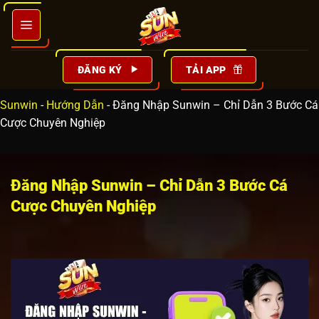
Bỏ
qua
nội
dung
ĐĂNG KÝ
TẢI APP
Sunwin
-
Hướng Dẫn
-
Đăng Nhập Sunwin – Chỉ Dẫn 3 Bước Cá
Cược Chuyên Nghiệp
Đăng Nhập Sunwin – Chỉ Dẫn 3 Bước Cá
Cược Chuyên Nghiệp