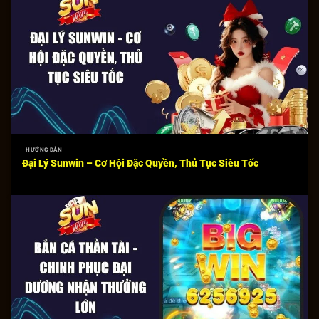
HƯỚNG DẪN
Đại Lý Sunwin – Cơ Hội Đặc Quyền, Thủ Tục Siêu Tốc