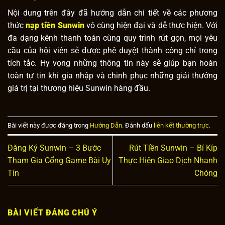
Nội dung trên đây đã hướng dẫn chi tiết về các phương
thức
nạp tiền Sunwin
vô cùng hiện đại và dễ thực hiện. Với
đa dạng kênh thanh toán cùng quy trình rút gọn, mọi yêu
cầu của hội viên sẽ được phê duyệt thành công chỉ trong
tích tắc. Hy vọng những thông tin này sẽ giúp bạn hoàn
toàn tự tin khi gia nhập và chinh phục những giải thưởng
giá trị tại thương hiệu Sunwin hàng đầu.
Bài viết này được đăng trong
Hướng Dẫn
. Đánh dấu
liên kết thường trực
.
Đăng Ký Sunwin – 3 Bước
Rút Tiền Sunwin – Bí Kíp
Tham Gia Cổng Game Bài Uy
Thực Hiện Giao Dịch Nhanh
Tín
Chóng
BÀI VIẾT ĐÁNG CHÚ Ý