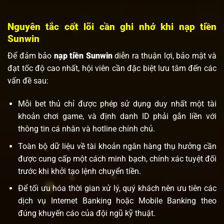
Nguyên tắc cốt lõi cần ghi nhớ khi nạp tiền
Sunwin
Để đảm bảo
nạp tiền Sunwin
diễn ra thuận lợi, bảo mật và
đạt tốc độ cao nhất, hội viên cần đặc biệt lưu tâm đến các
vấn đề sau:
Mỗi bet thủ chỉ được phép sử dụng duy nhất một tài
khoản chơi game, và định danh ID phải gắn liền với
thông tin cá nhân và hotline chính chủ.
Toàn bộ dữ liệu về tài khoản ngân hàng thụ hưởng cần
được cung cấp một cách minh bạch, chính xác tuyệt đối
trước khi khởi tạo lệnh chuyển tiền.
Để tối ưu hóa thời gian xử lý, quý khách nên ưu tiên các
dịch vụ Internet Banking hoặc Mobile Banking theo
đúng khuyến cáo của đội ngũ kỹ thuật.