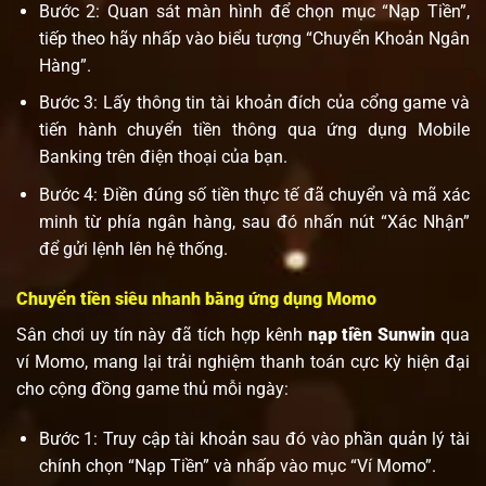
Bước 2: Quan sát màn hình để chọn mục “Nạp Tiền”,
tiếp theo hãy nhấp vào biểu tượng “Chuyển Khoản Ngân
Hàng”.
Bước 3: Lấy thông tin tài khoản đích của cổng game và
tiến hành chuyển tiền thông qua ứng dụng Mobile
Banking trên điện thoại của bạn.
Bước 4: Điền đúng số tiền thực tế đã chuyển và mã xác
minh từ phía ngân hàng, sau đó nhấn nút “Xác Nhận”
để gửi lệnh lên hệ thống.
Chuyển tiền siêu nhanh bằng ứng dụng Momo
Sân chơi uy tín này đã tích hợp kênh
nạp tiền Sunwin
qua
ví Momo, mang lại trải nghiệm thanh toán cực kỳ hiện đại
cho cộng đồng game thủ mỗi ngày:
Bước 1: Truy cập tài khoản sau đó vào phần quản lý tài
chính chọn “Nạp Tiền” và nhấp vào mục “Ví Momo”.