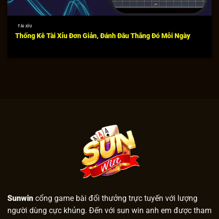
TÀI XỈU
Thống Kê Tài Xỉu Đơn Giản, Đánh Đâu Thắng Đó Mỗi Ngày
Sunwin
cổng game bài đổi thưởng trực tuyến với lượng
người dùng cực khủng. Đến với sun win anh em được tham