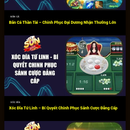
BẮN CÁ
Bắn Cá Thần Tài – Chinh Phục Đại Dương Nhận Thưởng Lớn
XÓC ĐĨA
Xóc Đĩa Tứ Linh – Bí Quyết Chinh Phục Sảnh Cược Đẳng Cấp