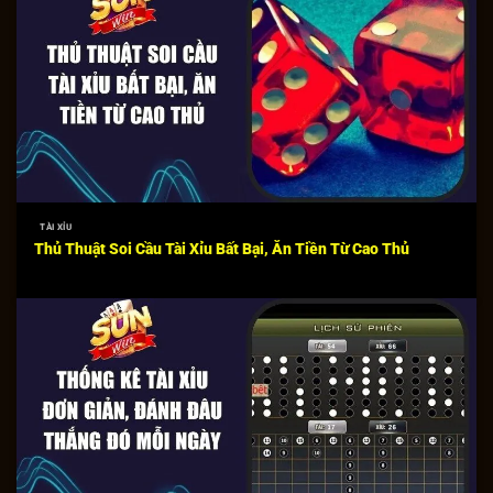
TÀI XỈU
Thủ Thuật Soi Cầu Tài Xỉu Bất Bại, Ăn Tiền Từ Cao Thủ