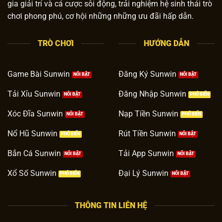
gia giải trí và cá cược sôi động, trải nghiệm hệ sinh thái trò
chơi phong phú, cơ hội những những ưu đãi hấp dẫn.
TRÒ CHƠI
HƯỚNG DẪN
Game Bài Sunwin
Đăng Ký Sunwin
Tải Xỉu Sunwin
Đăng Nhập Sunwin
Xóc Đĩa Sunwin
Nạp Tiền Sunwin
Nổ Hũ Sunwin
Rút Tiền Sunwin
Bắn Cá Sunwin
Tải App Sunwin
Xổ Số Sunwin
Đại Lý Sunwin
THÔNG TIN LIÊN HỆ