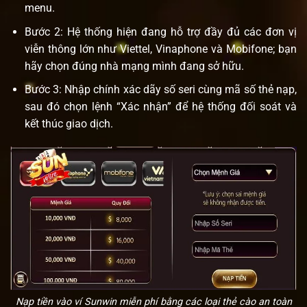
menu.
Bước 2: Hệ thống hiện đang hỗ trợ đầy đủ các đơn vị
viễn thông lớn như Viettel, Vinaphone và Mobifone; bạn
hãy chọn đúng nhà mạng mình đang sở hữu.
Bước 3: Nhập chính xác dãy số seri cùng mã số thẻ nạp,
sau đó chọn lệnh “Xác nhận” để hệ thống đối soát và
kết thúc giao dịch.
Nạp tiền vào ví Sunwin miễn phí bằng các loại thẻ cào an toàn