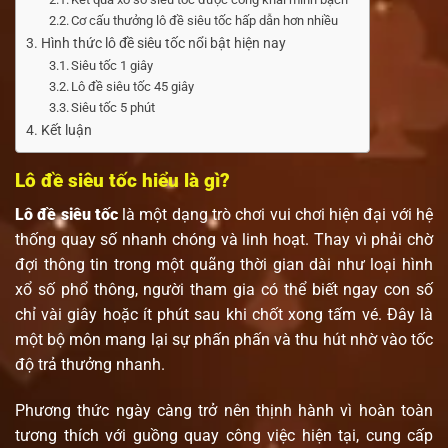
Cơ cấu thưởng lô đề siêu tốc hấp dẫn hơn nhiều
Hình thức lô đề siêu tốc nổi bật hiện nay
Siêu tốc 1 giây
Lô đề siêu tốc 45 giây
Siêu tốc 5 phút
Kết luận
Lô đề siêu tốc hiểu là gì?
Lô đề siêu tốc
là một dạng trò chơi vui chơi hiện đại với hệ
thống quay số nhanh chóng và linh hoạt. Thay vì phải chờ
đợi thông tin trong một quãng thời gian dài như loại hình
xổ số phổ thông, người tham gia có thể biết ngay con số
chỉ vài giây hoặc ít phút sau khi chốt xong tấm vé. Đây là
một bộ môn mang lại sự phấn phấn và thu hút nhờ vào tốc
độ trả thưởng nhanh.
Phương thức ngày càng trở nên thịnh hành vì hoàn toàn
tương thích với guồng quay công việc hiện tại, cung cấp