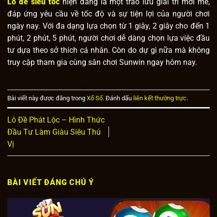
Lô đề siêu tốc
hiện đang là một trào lưu giải trí mới mẻ,
đáp ứng yêu cầu về tốc độ và sự tiện lợi của người chơi
ngày nay. Với đa dạng lựa chọn từ 1 giây, 2 giây cho đến 1
phút, 2 phút, 5 phút, người chơi dễ dàng chọn lựa việc đầu
tư dựa theo sở thích cá nhân. Còn do dự gì nữa mà không
truy cập tham gia cùng sân chơi Sunwin ngay hôm nay.
Bài viết này được đăng trong
Xổ Số
. Đánh dấu
liên kết thường trực
.
Lô Đề Phát Lộc – Hình Thức
Đầu Tư Làm Giàu Siêu Thú
Vị
BÀI VIẾT ĐÁNG CHÚ Ý