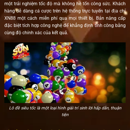
một trải nghiệm tốc độ mà không hề tốn công sức. Khách
hàng dễ dàng cá cược trên hệ thống trực tuyến tại địa chỉ
XN88 một cách miễn phí qua mọi thiết bị. Bản nâng cấp
đặc biệt tích hợp công nghệ để khẳng định tính công bằng
cùng độ chính xác của kết quả.
Lô đề siêu tốc là một loại hình giải trí sinh lời hấp dẫn, thuận
tiện