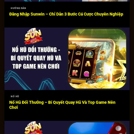
HƯỚNG DẪN
Đăng Nhập Sunwin – Chỉ Dẫn 3 Bước Cá Cược Chuyên Nghiệp
NỔ HŨ
Nổ Hũ Đổi Thưởng – Bí Quyết Quay Hũ Và Top Game Nên
Chơi