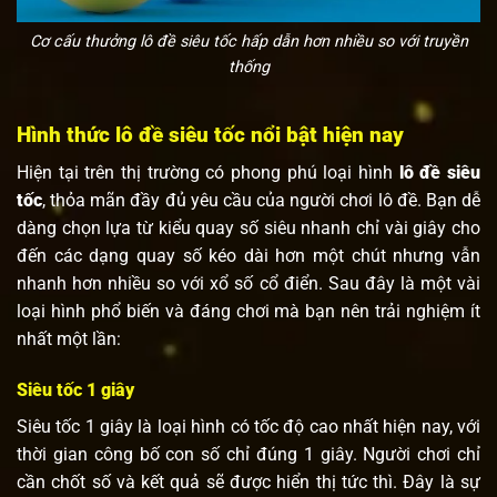
Cơ cấu thưởng lô đề siêu tốc hấp dẫn hơn nhiều so với truyền
thống
Hình thức lô đề siêu tốc nổi bật hiện nay
Hiện tại trên thị trường có phong phú loại hình
lô đề siêu
tốc
, thỏa mãn đầy đủ yêu cầu của người chơi lô đề. Bạn dễ
dàng chọn lựa từ kiểu quay số siêu nhanh chỉ vài giây cho
đến các dạng quay số kéo dài hơn một chút nhưng vẫn
nhanh hơn nhiều so với xổ số cổ điển. Sau đây là một vài
loại hình phổ biến và đáng chơi mà bạn nên trải nghiệm ít
nhất một lần:
Siêu tốc 1 giây
Siêu tốc 1 giây là loại hình có tốc độ cao nhất hiện nay, với
thời gian công bố con số chỉ đúng 1 giây. Người chơi chỉ
cần chốt số và kết quả sẽ được hiển thị tức thì. Đây là sự