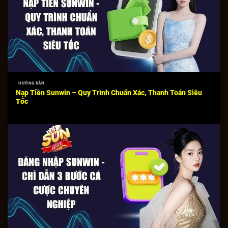
HƯỚNG DẪN
Nạp Tiền Sunwin – Quy Trình Chuẩn Xác, Thanh Toán Siêu
Tốc