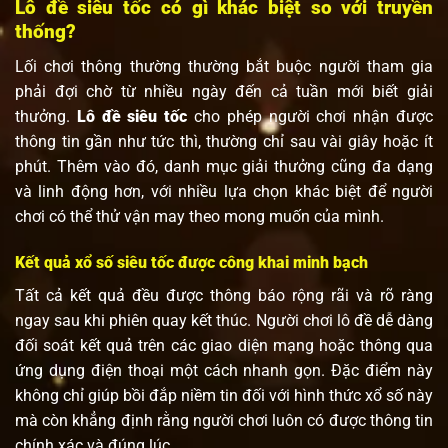
Lô đề siêu tốc có gì khác biệt so với truyền
thống?
Lối chơi thông thường thường bắt buộc người tham gia
phải đợi chờ từ nhiều ngày đến cả tuần mới biết giải
thưởng.
Lô đề siêu tốc
cho phép người chơi nhận được
thông tin gần như tức thì, thường chỉ sau vài giây hoặc ít
phút. Thêm vào đó, danh mục giải thưởng cũng đa dạng
và linh động hơn, với nhiều lựa chọn khác biệt để người
chơi có thể thử vận may theo mong muốn của mình.
Kết quả xổ số siêu tốc được công khai minh bạch
Tất cả kết quả đều được thông báo rộng rãi và rõ ràng
ngay sau khi phiên quay kết thúc. Người chơi lô đề dễ dàng
đối soát kết quả trên các giao diện mạng hoặc thông qua
ứng dụng điện thoại một cách nhanh gọn. Đặc điểm này
không chỉ giúp bồi đắp niềm tin đối với hình thức xổ số này
mà còn khẳng định rằng người chơi luôn có được thông tin
chính xác và đúng lúc.