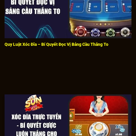
Quy Luật Xóc Đĩa – Bí Quyết Đọc Vị Bảng Cầu Thắng To