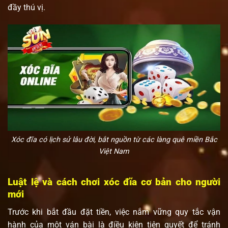
đầy thú vị.
Xóc đĩa có lịch sử lâu đời, bắt nguồn từ các làng quê miền Bắc
Việt Nam
Luật lệ và cách chơi xóc đĩa cơ bản cho người
mới
Trước khi bắt đầu đặt tiền, việc nắm vững quy tắc vận
hành của một ván bài là điều kiện tiên quyết để tránh