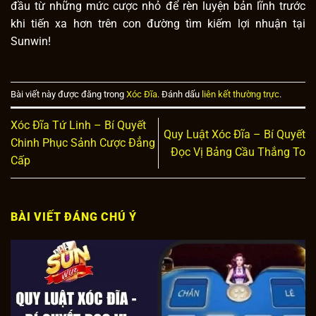
đầu từ những mức cược nhỏ để rèn luyện bản lĩnh trước
khi tiến xa hơn trên con đường tìm kiếm lợi nhuận tại
Sunwin!
Bài viết này được đăng trong
Xóc Đĩa
. Đánh dấu
liên kết thường trực
.
Xóc Đĩa Tứ Linh – Bí Quyết
Quy Luật Xóc Đĩa – Bí Quyết
Chinh Phục Sảnh Cược Đẳng
Đọc Vị Bảng Cầu Thắng To
Cấp
BÀI VIẾT ĐÁNG CHÚ Ý