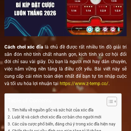
Cách chơi xóc đĩa
là chủ đề được rất nhiều tín đồ giải trí
săn đón nhờ tính chất nhanh gọn, kịch tính và cơ hội đổi
đời chỉ sau vài giây. Dù bạn là người mới hay dân chuyên,
việc nắm vững nền tảng là điều cốt yếu. Bài viết này sẽ
cung cấp cái nhìn toàn diện nhất để bạn tự tin nhập cuộc
và tối ưu hóa lợi nhuận tại
https://www.z-temp.co/
.
Table of Contents
Tìm hiểu về nguồn gốc và sức hút của xóc đĩa
Luật lệ và cách chơi xóc đĩa cơ bản cho người mới
Các cửa cược phổ biến, đáng chú ý trong xóc đĩa hiện nay