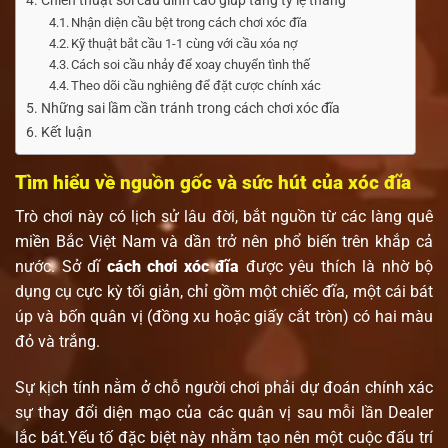
Chiến thuật soi cầu đỉnh cao giúp tăng tỷ lệ thắng
Nhận diện cầu bệt trong cách chơi xóc đĩa
Kỹ thuật bắt cầu 1-1 cùng với cầu xóa nợ
Cách soi cầu nhảy để xoay chuyển tình thế
Theo dõi cầu nghiêng để đặt cược chính xác
Những sai lầm cần tránh trong cách chơi xóc đĩa
Kết luận
Tìm hiểu về nguồn gốc và sức hút của xóc đĩa
Trò chơi này có lịch sử lâu đời, bắt nguồn từ các làng quê
miền Bắc Việt Nam và dần trở nên phổ biến trên khắp cả
nước. Sở dĩ
cách chơi xóc đĩa
được yêu thích là nhờ bộ
dụng cụ cực kỳ tối giản, chỉ gồm một chiếc đĩa, một cái bát
úp và bốn quân vị (đồng xu hoặc giấy cắt tròn) có hai màu
đỏ và trắng.
Sự kịch tính nằm ở chỗ người chơi phải dự đoán chính xác
sự thay đổi diện mạo của các quân vị sau mỗi lần Dealer
lắc bát.Yếu tố đặc biệt này nhằm tạo nên một cuộc đấu trí