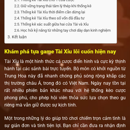
Giữ vững trạng thái tâm lý thép khi thống kê
Thống kê Tài Xỉu thời điểm cần dừng lại
Thống kê Tài Xỉu theo số vốn đã đầu tư
Thống kê xác suất giữa hai cửa Tài và Xỉu
Học hỏi kỹ năng từ những tay chơi dày dạn kinh nghiệm
Kết luận
Khám phá tựa game Tài Xỉu lôi cuốn hiện nay
Tài Xỉu là một hình thức cá cược điển hình và cực kỳ thịnh
hành tại các sảnh bài trực tuyến. Bộ môn có khởi nguồn từ
Trung Hoa này đã nhanh chóng phủ sóng rộng khắp các
thị trường châu Á, trong đó có Việt Nam. Ngày nay tồn tại
rất nhiều phiên bản khác nhau với hệ thống kèo cược
phong phú, cho phép hội viên thỏa sức lựa chọn theo gu
riêng mà vẫn giữ được sự kịch tính.
Một trong những lý do giúp trò chơi chiếm trọn cảm tình là
sự giản đơn và tính tiện lợi. Bạn chỉ cần đưa ra nhận định