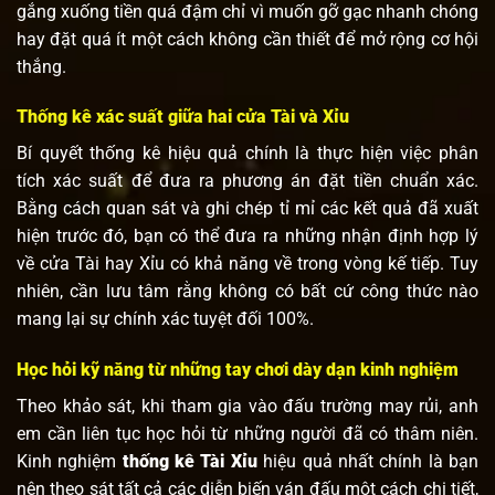
gắng xuống tiền quá đậm chỉ vì muốn gỡ gạc nhanh chóng
hay đặt quá ít một cách không cần thiết để mở rộng cơ hội
thắng.
Thống kê xác suất giữa hai cửa Tài và Xỉu
Bí quyết thống kê hiệu quả chính là thực hiện việc phân
tích xác suất để đưa ra phương án đặt tiền chuẩn xác.
Bằng cách quan sát và ghi chép tỉ mỉ các kết quả đã xuất
hiện trước đó, bạn có thể đưa ra những nhận định hợp lý
về cửa Tài hay Xỉu có khả năng về trong vòng kế tiếp. Tuy
nhiên, cần lưu tâm rằng không có bất cứ công thức nào
mang lại sự chính xác tuyệt đối 100%.
Học hỏi kỹ năng từ những tay chơi dày dạn kinh nghiệm
Theo khảo sát, khi tham gia vào đấu trường may rủi, anh
em cần liên tục học hỏi từ những người đã có thâm niên.
Kinh nghiệm
thống kê Tài Xỉu
hiệu quả nhất chính là bạn
nên theo sát tất cả các diễn biến ván đấu một cách chi tiết,