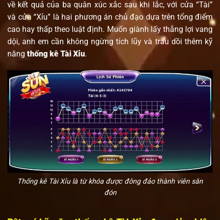
về kết quả của ba quân xúc xắc sau khi lắc, với cửa “Tài”
và cửa “Xỉu” là hai phương án chủ đạo dựa trên tổng điểm
cao hay thấp theo luật định. Muốn giành lấy thắng lợi vang
dội, anh em cần không ngừng tích lũy và trau dồi thêm kỹ
năng
thống kê Tài Xỉu
.
Thống kê Tài Xỉu là từ khóa được đông đảo thành viên săn
đón