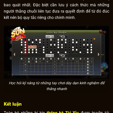
bao quát nhất. Đặc biệt cần lưu ý cách thức mà những
người thắng chuỗi liên tục đưa ra quyết định để từ đó đúc
kết nên bộ quy tắc riêng cho chính mình.
Học hỏi kỹ năng từ những tay chơi dày dạn kinh nghiệm để
thắng nhanh
Kết luận
Toàn bộ những bí kíp
thống kê Tài Xỉu
được truyền tải