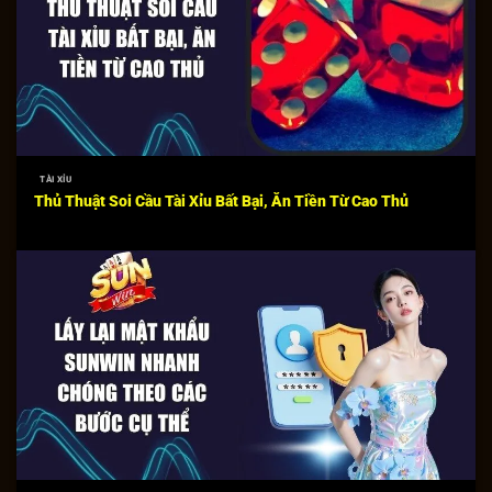
TÀI XỈU
Thủ Thuật Soi Cầu Tài Xỉu Bất Bại, Ăn Tiền Từ Cao Thủ