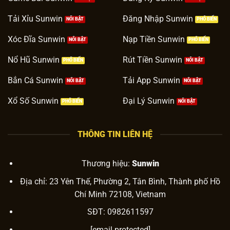
Tải Xỉu Sunwin
Đăng Nhập Sunwin
Xóc Đĩa Sunwin
Nạp Tiền Sunwin
Nổ Hũ Sunwin
Rút Tiền Sunwin
Bắn Cá Sunwin
Tải App Sunwin
Xổ Số Sunwin
Đại Lý Sunwin
THÔNG TIN LIÊN HỆ
Thương hiệu:
Sunwin
Địa chỉ: 23 Yên Thế, Phường 2, Tân Bình, Thành phố Hồ
Chí Minh 72108, Vietnam
SĐT: 0982611597
[email protected]