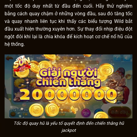
một tốc độ duy nhất từ đầu đến cuối. Hãy thử nghiệm
bằng cách quay chậm ở những vòng đầu, sau đó tăng tốc
và quay nhanh liên tục khi thấy các biểu tượng Wild bắt
đầu xuất hiện thường xuyên hơn. Sự thay đổi nhịp điệu đột
ngột đôi khi lại là chìa khóa để kích hoạt cơ chế nổ hũ của
hệ thống.
Tốc độ quay hũ là yếu tố quyết định đến chiến thắng hũ
jackpot