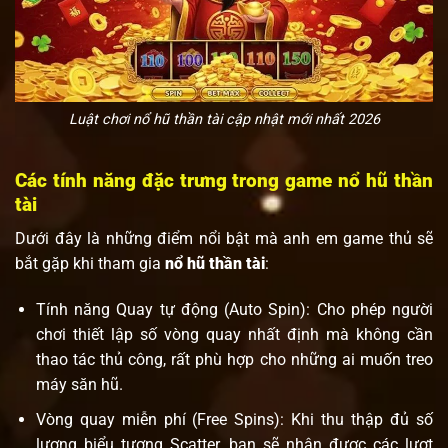
Luật chơi nổ hũ thần tài cập nhật mới nhất 2026
Các tính năng đặc trưng trong game nổ hũ thần
tài
Dưới đây là những điểm nổi bật mà anh em game thủ sẽ
bắt gặp khi tham gia
nổ hũ thần tài
:
Tính năng Quay tự động (Auto Spin): Cho phép người
chơi thiết lập số vòng quay nhất định mà không cần
thao tác thủ công, rất phù hợp cho những ai muốn treo
máy săn hũ.
Vòng quay miễn phí (Free Spins): Khi thu thập đủ số
lượng biểu tượng Scatter, bạn sẽ nhận được các lượt