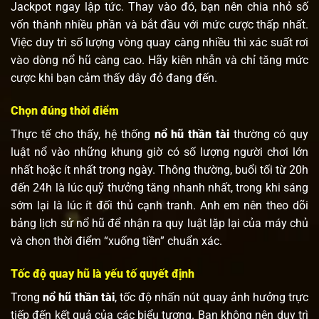
Jackpot ngay lập tức. Thay vào đó, bạn nên chia nhỏ số
vốn thành nhiều phần và bắt đầu với mức cược thấp nhất.
Việc duy trì số lượng vòng quay càng nhiều thì xác suất rơi
vào dòng nổ hũ càng cao. Hãy kiên nhẫn và chỉ tăng mức
cược khi bạn cảm thấy dây đỏ đang đến.
Chọn đúng thời điểm
Thực tế cho thấy, hệ thống
nổ hũ thần tài
thường có quy
luật nổ vào những khung giờ có số lượng người chơi lớn
nhất hoặc ít nhất trong ngày. Thông thường, buổi tối từ 20h
đến 24h là lúc quỹ thưởng tăng nhanh nhất, trong khi sáng
sớm lại là lúc ít đối thủ cạnh tranh. Anh em nên theo dõi
bảng lịch sử nổ hũ để nhận ra quy luật lặp lại của máy chủ
và chọn thời điểm “xuống tiền” chuẩn xác.
Tốc độ quay hũ là yếu tố quyết định
Trong
nổ hũ thần tài
, tốc độ nhấn nút quay ảnh hưởng trực
tiếp đến kết quả của các biểu tượng. Bạn không nên duy trì