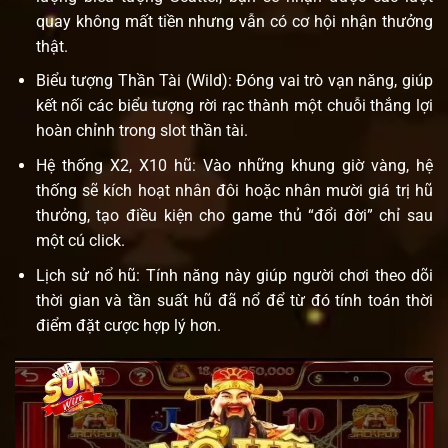
quay không mất tiền nhưng vẫn có cơ hội nhận thưởng
thật.
Biểu tượng Thần Tài (Wild): Đóng vai trò vạn năng, giúp
kết nối các biểu tượng rời rạc thành một chuỗi thắng lợi
hoàn chỉnh trong slot thần tài.
Hệ thống X2, X10 hũ: Vào những khung giờ vàng, hệ
thống sẽ kích hoạt nhân đôi hoặc nhân mười giá trị hũ
thưởng, tạo điều kiện cho game thủ “đổi đời” chỉ sau
một cú click.
Lịch sử nổ hũ: Tính năng này giúp người chơi theo dõi
thời gian và tần suất hũ đã nổ để từ đó tính toán thời
điểm đặt cược hợp lý hơn.