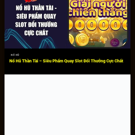
NỔ HŨ
Nổ Hũ Thần Tài – Siêu Phẩm Quay Slot Đổi Thưởng Cực Chất