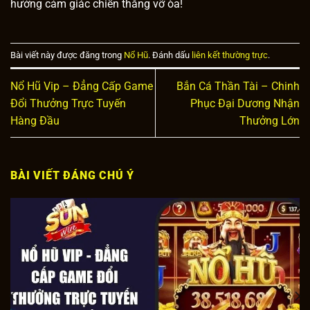
hưởng cảm giác chiến thắng vỡ òa!
Bài viết này được đăng trong
Nổ Hũ
. Đánh dấu
liên kết thường trực
.
Nổ Hũ Vip – Đẳng Cấp Game
Bắn Cá Thần Tài – Chinh
Đổi Thưởng Trực Tuyến
Phục Đại Dương Nhận
Hàng Đầu
Thưởng Lớn
BÀI VIẾT ĐÁNG CHÚ Ý