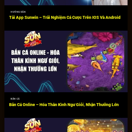
HƯỚNG DẪN
Tải App Sunwin – Trải Nghiệm Cá Cược Trên IOS Và Android
BẮN CÁ
Bắn Cá Online – Hóa Thân Kình Ngư Giỏi, Nhận Thưởng Lớn