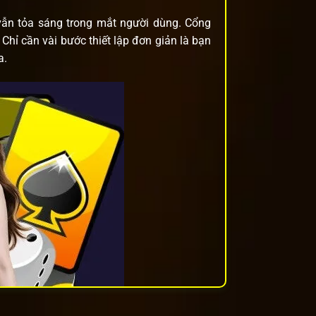
vẫn tỏa sáng trong mắt người dùng. Cổng
 Chỉ cần vài bước thiết lập đơn giản là bạn
a.