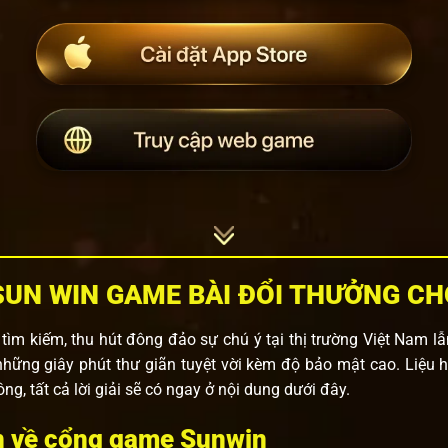
 SUN WIN GAME BÀI ĐỔI THƯỞNG CH
tìm kiếm, thu hút đông đảo sự chú ý tại thị trường Việt Nam l
 những giây phút thư giãn tuyệt vời kèm độ bảo mật cao. Liệ
g, tất cả lời giải sẽ có ngay ở nội dung dưới đây.
n về cổng game Sunwin