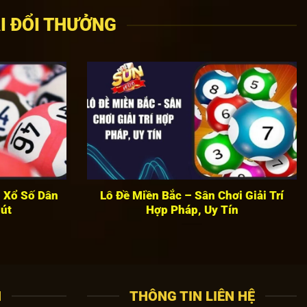
ÀI ĐỔI THƯỞNG
 giãn tại Việt Nam. Thương hiệu tạo dấu ấn
dạng, liên tục làm mới, trang web này đã
 Không gian hoàn hảo để các tay chơi tự tin
n Xổ Số Dân
Lô Đề Miền Bắc – Sân Chơi Giải Trí
út
Hợp Pháp, Uy Tín
uy nên mọi lượt cược đều đảm bảo rõ ràng,
 gao. Sở hữu chứng nhận quyền lực từ tổ
N
THÔNG TIN LIÊN HỆ
t đối. Đơn vị hoạt động công khai dưới sự