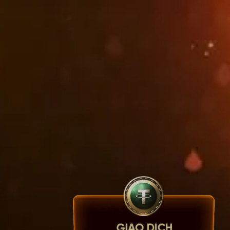
Bỏ
qua
nội
dung