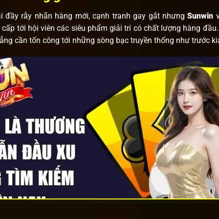
đại đầy rẫy nhãn hàng mới, cạnh tranh gay gắt nhưng
Sunwin
ấp tới hội viên các siêu phẩm giải trí có chất lượng hàng đầu.
ng cần tốn công tới những sòng bạc truyền thống như trước ki