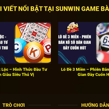
 VIẾT NỔI BẬT TẠI SUNWIN GAME B
Sunwin là thương hiệu dẫn đầu xu hướng tìm kiếm hiện nay
iệu Sunwin
phong vận dụng kỹ thuật số hiện đại nhằm nâng cao giá trị thư
 cộng đồng cược thủ khắp mọi miền. Nhờ danh mục trò chơi đa 
ười chơi từ nhiều khu vực khác nhau.
 trung thực nhất trong mảng đổi thưởng tại thị trường nội địa.
t Lộc – Hình Thức Đầu Tư
Lô Đề 3 Miền – Phiên Bả
 Giàu Siêu Thú Vị
Gian Đầy Cuốn H
ử thách mới và giành quà tặng lớn. Sân chơi vận hành chính q
lòng tối đa cho khách hàng.
cậy?
luôn được khẳng định qua các khâu kiểm soát chất lượng gắt
TRÒ CHƠI
HƯỚNG DẪ
 kết về môi trường giải trí an toàn nên bạn có thể an tâm tuyệ